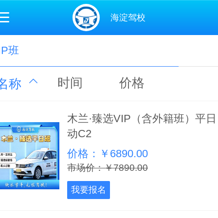
海淀驾校
IP班
时间
价格
名称
木兰·臻选VIP（含外籍班）平日
动C2
价格：￥6890.00
市场价：￥7890.00
我要报名