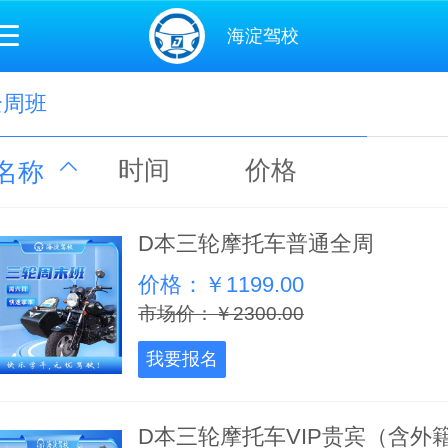
海淀驾校
全周班
时间
价格
名称
D本三轮摩托车普通全周
价格：￥1199.00
市场价：￥2300.00
我要报名
D本三轮摩托车VIP贵宾（含外